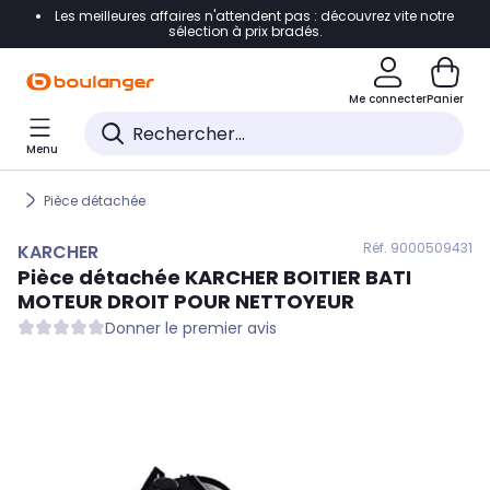
Les meilleures affaires n'attendent pas : découvrez vite notre
Accéder directement à la navigation
sélection à prix bradés.
Accéder directement au contenu
Me connecter
Panier
Accéder directement au pied de page
Menu
Accéder directement au chatbot
Pièce détachée
Réf. 900
0509431
KARCHER
Pièce détachée
KARCHER
BOITIER BATI
MOTEUR DROIT POUR NETTOYEUR
Donner le premier avis