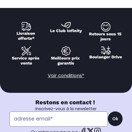
Le Club Infinity
Livraison 
Retours sous 15 
offerte*
jours
Boulanger Drive
Service après 
Meilleurs prix 
vente
garantis
Voir conditions*
Restons en contact !
Inscrivez-vous à la newsletter
Ok