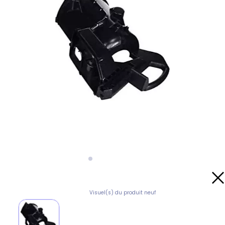
Visuel(s) du produit neuf