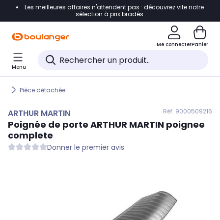
Les meilleures affaires n'attendent pas : découvrez vite notre
Accéder directement à la navigation
sélection à prix bradés.
Accéder directement au contenu
Me connecter
Panier
Accéder directement au pied de page
Menu
Accéder directement au chatbot
Pièce détachée
Réf. 900
0509216
ARTHUR MARTIN
Poignée de porte
ARTHUR MARTIN
poignee
complete
Donner le premier avis