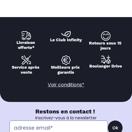
Le Club Infinity
Livraison 
Retours sous 15 
offerte*
jours
Boulanger Drive
Service après 
Meilleurs prix 
vente
garantis
Voir conditions*
Restons en contact !
Inscrivez-vous à la newsletter
Ok