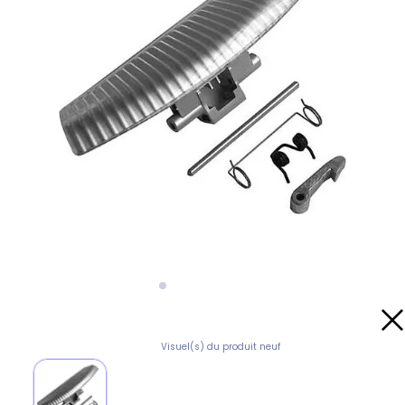
Visuel(s) du produit neuf