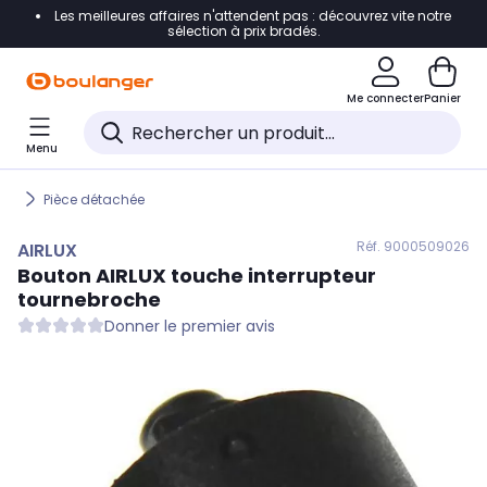
Les meilleures affaires n'attendent pas : découvrez vite notre
Accéder directement à la navigation
sélection à prix bradés.
Accéder directement au contenu
Me connecter
Panier
Accéder directement au pied de page
Menu
Accéder directement au chatbot
Pièce détachée
Réf. 900
0509026
AIRLUX
Bouton
AIRLUX
touche interrupteur
tournebroche
Donner le premier avis