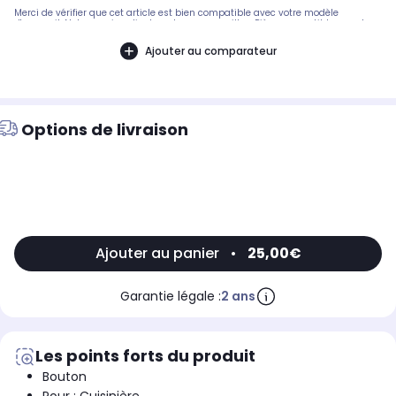
Merci de vérifier que cet article est bien compatible avec votre modèle
d'appareil. Notre service client peut vous conseiller. .Pièce compatible avec les
marques : GLEM-GAS AIRLUX.Compatible avec le modèle suivant : GLEM-GAS
AIRLUX: GA96PCGIX
Ajouter au comparateur
Options de livraison
Ajouter au panier
•
25,00€
Garantie légale :
2 ans
Les points forts du produit
Bouton