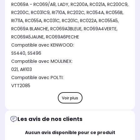
RC069A - RC069/A8, LADY, RC200A, RC021A, RC200C9,
RC200C, RC031C9, RI710A, RC202C, RC054A, RC056B,
RI711A, RC055A, RC031C, RC201C, RC022A, RC055A5,
RC069A BLANCHE, RC069A3BLEUE, RC069A4VERTE,
RC069A5JAUNE, RC069A6PECHE
Compatible avec KENWOOD:
SS440, SS496
Compatible avec MOULINEX:
021, AR103
Compatible avec POLTI:
VTT2085
Voir plus
Les avis de nos clients
Aucun avis disponible pour ce produit