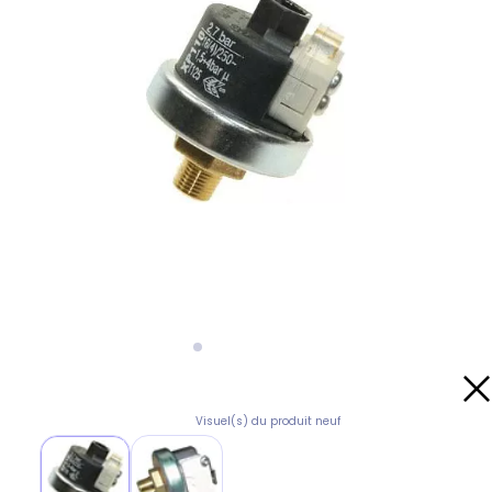
Visuel(s) du produit neuf