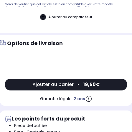
Merci de vérifier que cet article est bien compatible avec votre modèle
d'appareil. Notre service client peut vous conseiller. .Pièce compatible avec les
marques : ASTORIA CSI.Compatible avec les modèles suivants : SINGER:
STEAM1000ASTORIA CSI: RC069A - RC069/A8, LADY, RC200A, RC021A, RC200C9,
Ajouter au comparateur
RC200C, RC031C9, RI710A, RC202C, RC054A, RC056B, RI711A, RC055A, RC031C,
RC201C, RC022A, RC055A5, RC069A BLANCHE, RC069A3BLEUE, RC069A4VERTE,
RC069A5JAUNE, RC069A6PECHEKENWOOD: SS440, SS496MOULINEX: 021,
AR103POLTI: VTT2085
Options de livraison
Ajouter au panier
•
19,50€
Garantie légale :
2 ans
Les points forts du produit
Pièce détachée