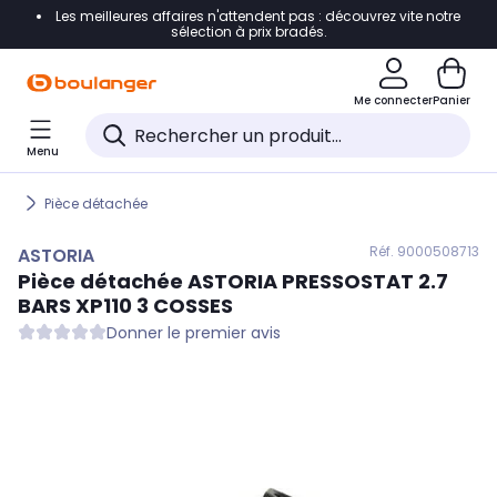
Les meilleures affaires n'attendent pas : découvrez vite notre
Accéder directement à la navigation
sélection à prix bradés.
Accéder directement au contenu
Me connecter
Panier
Accéder directement au pied de page
Menu
Accéder directement au chatbot
Pièce détachée
Réf. 900
0508713
ASTORIA
Pièce détachée
ASTORIA
PRESSOSTAT 2.7
BARS XP110 3 COSSES
Donner le premier avis