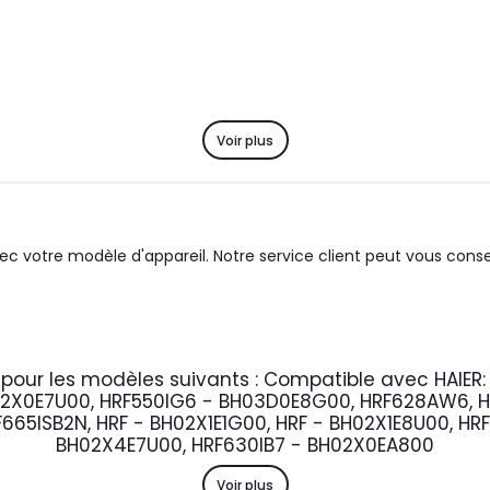
Voir plus
c votre modèle d'appareil. Notre service client peut vous consei
pour les modèles suivants :
Compatible avec HAIER
2X0E7U00, HRF550IG6 - BH03D0E8G00, HRF628AW6, HR
665ISB2N, HRF - BH02X1E1G00, HRF - BH02X1E8U00, HR
BH02X4E7U00, HRF630IB7 - BH02X0EA800
Voir plus