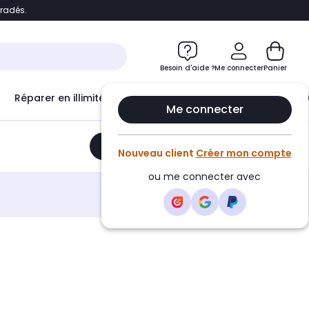
bradés.
e
Accéder directement au chatbot
Besoin d'aide ?
Me connecter
Panier
Réparer en illimité avec
Le Club Infinity
Econ
Me connecter
Ajouter au panier
•
157,20€
Nouveau client
Créer mon compte
ou me connecter avec