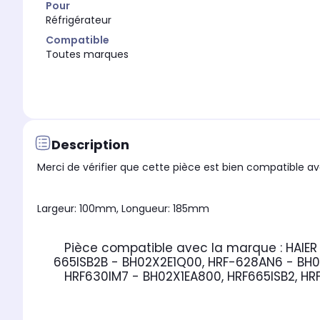
Pour
Réfrigérateur
Compatible
Toutes marques
Description
Merci de vérifier que cette pièce est bien compatible ave
Largeur: 100mm, Longueur: 185mm
Pièce compatible avec la marque : HAIER
665ISB2B - BH02X2E1Q00, HRF-628AN6 - BH0
HRF630IM7 - BH02X1EA800, HRF665ISB2, HRF