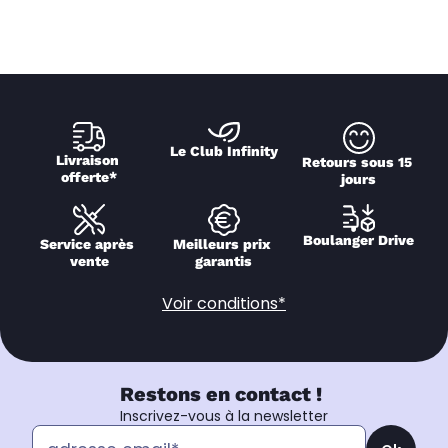
Le Club Infinity
Livraison 
Retours sous 15 
offerte*
jours
Boulanger Drive
Service après 
Meilleurs prix 
vente
garantis
Voir conditions*
Restons en contact !
Inscrivez-vous à la newsletter