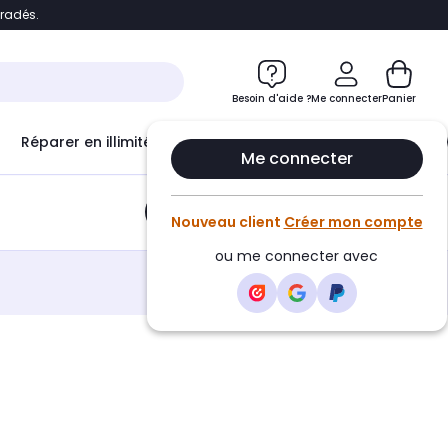
bradés.
e
Accéder directement au chatbot
Besoin d'aide ?
Me connecter
Panier
Réparer en illimité avec
Le Club Infinity
Econ
Me connecter
Ajouter au panier
•
5,40€
Nouveau client
Créer mon compte
ou me connecter avec