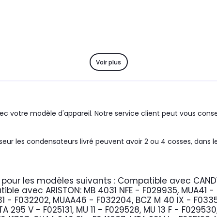
Voir plus
c votre modèle d'appareil. Notre service client peut vous consei
eur les condensateurs livré peuvent avoir 2 ou 4 cosses, dans 
pour les modèles suivants :
Compatible avec CAND
ible avec ARISTON:
MB 4031 NFE - F029935, MUA41 - 
- F032202, MUAA46 - F032204, BCZ M 40 IX - F033578
TA 295 V - F025131, MU 11 - F029528, MU 13 F - F0295