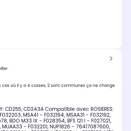
ller.
le cas où il y a 4 cosses, 2 sont communes ça ne change
Y:
CD255, CD243A
Compatible avec ROSIERES:
F032203, MSA41 - F032194, MSAA31 - F032192,
, BDO M33 IX - F028354, BFS 121 I - F027021,
30, MUAA33 - F032201, NUP1826 - 76417087600,