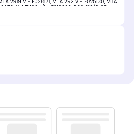
 MTA 2919 V - F028171, MTA 292 V - F025130, MTA
22679, K-MF 190 L/I - F018323, BCS 313/B GE -
ompatible avec INDESIT:
TAN 2 S - F034169, IN
A 27 IX (FR) - F040192, TA 3 PI - F031123, BAAAN
 (0) - F035365, BAAN 13 S (0) - F034684, UFAAN
4561, UFAN 400 (0) - F034562, TAAN 2 VS - F034632, TAAN 2 (0) - F033934, TAAN 2 V - F035360
034991, CHAA 240 SI/HA - F048525, RC 33 P -
712 F/HA - F052359, UP 1723/HA - F048480, UP
OL:
CR 330 A - F033633, FR 150 AI - F025409
er pas à contacter notre service client pour