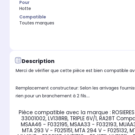
Pour
Hotte
Compatible
Toutes marques
Description
Merci de vérifier que cette pièce est bien compatible ave
Remplacement constructeur: Selon les arrivages fourniss
rien pour un branchement à 2 fils....
Pièce compatible avec la marque : ROSIERES
33001002, LV138RB, TRIPLE 6V/1, RA28T
Compat
MSAA46 - F032195, MSAA33 - F032193, MUAA31 
MTA 293 V - F025151, MTA 294 V - F025132, M