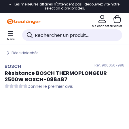
Les meilleures affaires n'attendent pas : découvrez vite notre
Accéder directement à la navigation
sélection à prix bradés.
Accéder directement au contenu
Me connecter
Panier
Accéder directement au pied de page
Menu
Accéder directement au chatbot
Pièce détachée
Réf. 900
0507998
BOSCH
Résistance
BOSCH
THERMOPLONGEUR
2500W BOSCH-088487
Donner le premier avis