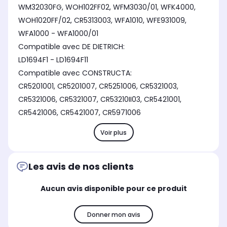
WM32030FG, WOH102FF02, WFM3030/01, WFK4000,
WOH1020FF/02, CR5313003, WFA1010, WFE931009,
WFA1000 - WFA1000/01
Compatible avec DE DIETRICH:
LD1694F1 - LD1694F11
Compatible avec CONSTRUCTA:
CR5201001, CR5201007, CR5251006, CR5321003,
CR5321006, CR5321007, CR53210II03, CR5421001,
CR5421006, CR5421007, CR5971006
Voir plus
Les avis de nos clients
Aucun avis disponible pour ce produit
Donner mon avis