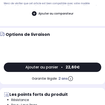
Merci de vérifier que cet article est bien compatible avec votre modèle
d'appareil. Notre service client peut vous conseiller. .Pièce compatible avec les
marques : BOSCH.Compatible avec les modèles suivants : SIEMENS:
WD52030FG02BOSCH: WM32030FG, WOH102FF02, WFM3030/01, WFK4000,
Ajouter au comparateur
WOH1020FF/02, CR5313003, WFA1010, WFE931009, WFA1000 - WFA1000/01DE
DIETRICH: LD1694F1 - LD1694F11CONSTRUCTA: CR5201001, CR5201007, CR5251006,
CR5321003, CR5321006, CR5321007, CR53210II03, CR5421001, CR5421006,
CR5421007, CR5971006
Options de livraison
Ajouter au panier
•
22,60€
Garantie légale :
2 ans
Les points forts du produit
Résistance