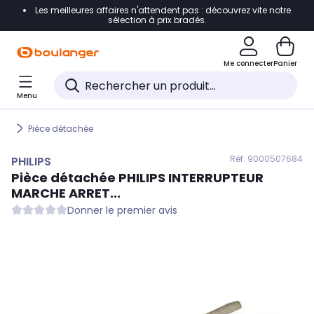
Les meilleures affaires n'attendent pas : découvrez vite notre
Accéder directement à la navigation
sélection à prix bradés.
Accéder directement au contenu
Me connecter
Panier
Accéder directement au pied de page
Menu
Accéder directement au chatbot
Pièce détachée
Réf. 900
0507684
PHILIPS
Pièce détachée
PHILIPS
INTERRUPTEUR
MARCHE ARRET...
Donner le premier avis