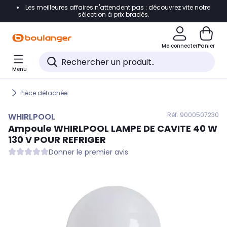
Les meilleures affaires n'attendent pas : découvrez vite notre
Accéder directement à la navigation
sélection à prix bradés.
Accéder directement au contenu
Me connecter
Panier
Accéder directement au pied de page
Menu
Accéder directement au chatbot
Pièce détachée
Réf. 900
0507230
WHIRLPOOL
Ampoule
WHIRLPOOL
LAMPE DE CAVITE 40 W
130 V POUR REFRIGER
Donner le premier avis