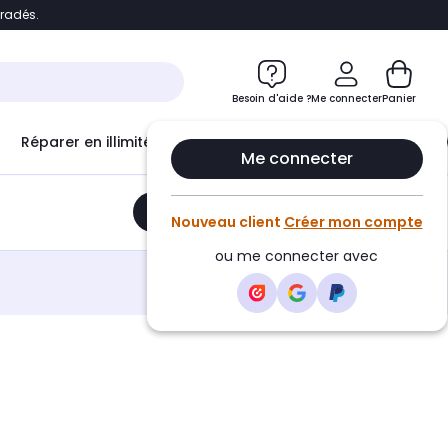
bradés.
e
Accéder directement au chatbot
Besoin d'aide ?
Me connecter
Panier
Réparer en illimité avec
Le Club Infinity
Econ
Me connecter
Ajouter au panier
•
69,40€
Nouveau client
Créer mon compte
ou me connecter avec