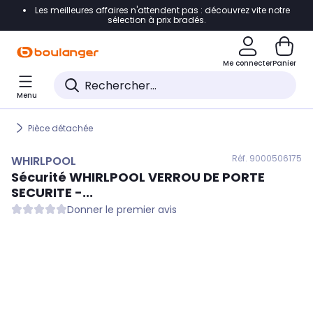
Les meilleures affaires n'attendent pas : découvrez vite notre
Accéder directement à la navigation
sélection à prix bradés.
Accéder directement au contenu
Me connecter
Panier
Accéder directement au pied de page
Menu
Accéder directement au chatbot
Pièce détachée
Réf. 900
0506175
WHIRLPOOL
Sécurité
WHIRLPOOL
VERROU DE PORTE
SECURITE -...
Donner le premier avis