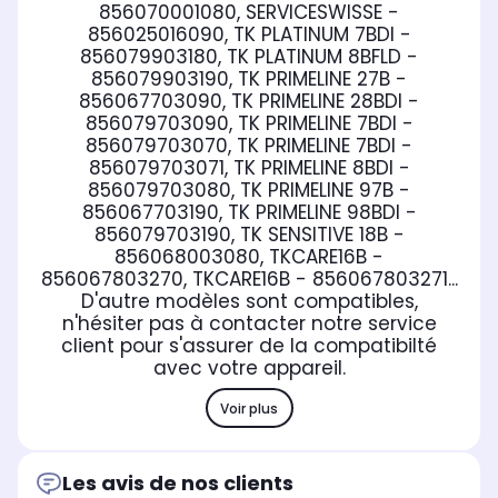
856070001080, SERVICESWISSE -
856025016090, TK PLATINUM 7BDI -
856079903180, TK PLATINUM 8BFLD -
856079903190, TK PRIMELINE 27B -
856067703090, TK PRIMELINE 28BDI -
856079703090, TK PRIMELINE 7BDI -
856079703070, TK PRIMELINE 7BDI -
856079703071, TK PRIMELINE 8BDI -
856079703080, TK PRIMELINE 97B -
856067703190, TK PRIMELINE 98BDI -
856079703190, TK SENSITIVE 18B -
856068003080, TKCARE16B -
856067803270, TKCARE16B - 856067803271...
D'autre modèles sont compatibles,
n'hésiter pas à contacter notre service
client pour s'assurer de la compatibilté
avec votre appareil.
Voir plus
Les avis de nos clients