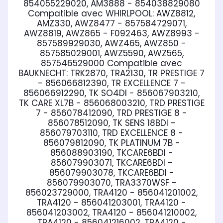
854055229020, AM3888 - 854038829080
Compatible avec WHIRLPOOL:
AWZ8812,
AMZ330, AWZ8477 - 857584729071,
AWZ8819, AWZ865 - F092463, AWZ8993 -
857589929030, AWZ465, AWZ850 -
857585029001, AWZ5590, AWZ565,
857546529000
Compatible avec
BAUKNECHT:
TRK2870, TRA2130, TR PRESTIGE 7
- 856066812390, TR EXCELLENCE 7 -
856066912290, TK SO4DI - 856067903210,
TK CARE XL7B - 856068003210, TRD PRESTIGE
7 - 856078412090, TRD PRESTIGE 8 -
856078512090, TK SENS 18BDI -
856079703110, TRD EXCELLENCE 8 -
856079812090, TK PLATINUM 7B -
856088903190, TKCARE6BDI -
856079903071, TKCARE6BDI -
856079903078, TKCARE6BDI -
856079903070, TRA3370WSF -
856023729000, TRA4120 - 856041201002,
TRA4120 - 856041203001, TRA4120 -
856041203002, TRA4120 - 856041210002,
TRA4120 - 856041216002, TRA4120 -