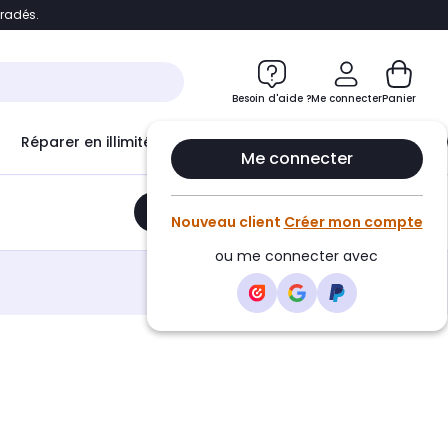
bradés.
e
Accéder directement au chatbot
Besoin d'aide ?
Me connecter
Panier
Réparer en illimité avec
Le Club Infinity
Econ
Me connecter
Ajouter au panier
•
59,80€
Nouveau client
Créer mon compte
ou me connecter avec