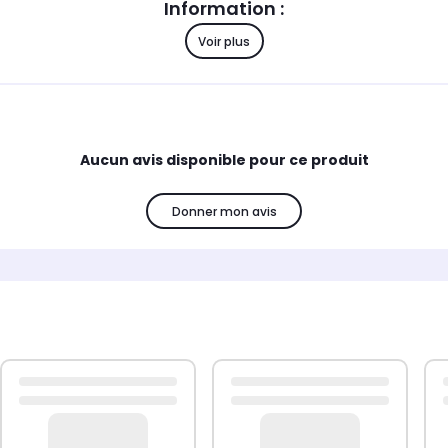
Information :
Voir plus
Compatibilité :
9030, EV1262 - 858427429030WHIRLPOOL: 8593303380
859308029030, AWE 6211 - 859397929030
Aucun avis disponible pour ce produit
Donner mon avis