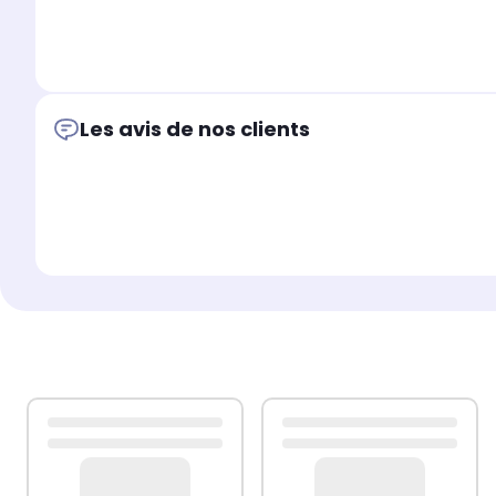
LADEN: 858427129030, EV1289 - 85842712
Les avis de nos clients