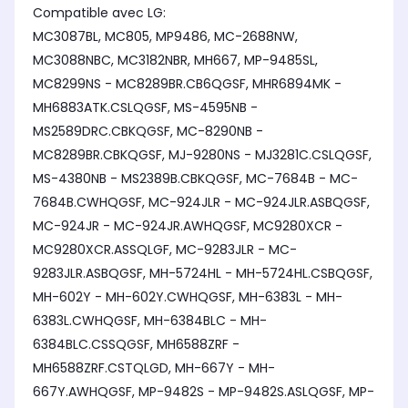
Compatible avec LG:
MC3087BL, MC805, MP9486, MC-2688NW,
MC3088NBC, MC3182NBR, MH667, MP-9485SL,
MC8299NS - MC8289BR.CB6QGSF, MHR6894MK -
MH6883ATK.CSLQGSF, MS-4595NB -
MS2589DRC.CBKQGSF, MC-8290NB -
MC8289BR.CBKQGSF, MJ-9280NS - MJ3281C.CSLQGSF,
MS-4380NB - MS2389B.CBKQGSF, MC-7684B - MC-
7684B.CWHQGSF, MC-924JLR - MC-924JLR.ASBQGSF,
MC-924JR - MC-924JR.AWHQGSF, MC9280XCR -
MC9280XCR.ASSQLGF, MC-9283JLR - MC-
9283JLR.ASBQGSF, MH-5724HL - MH-5724HL.CSBQGSF,
MH-602Y - MH-602Y.CWHQGSF, MH-6383L - MH-
6383L.CWHQGSF, MH-6384BLC - MH-
6384BLC.CSSQGSF, MH6588ZRF -
MH6588ZRF.CSTQLGD, MH-667Y - MH-
667Y.AWHQGSF, MP-9482S - MP-9482S.ASLQGSF, MP-