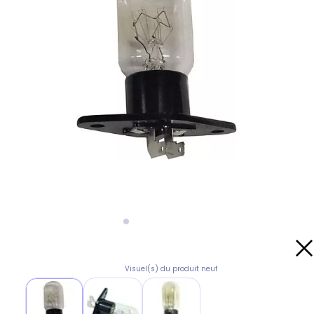
Visuel(s) du produit neuf