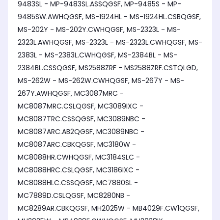
9483SL - MP-9483SL.ASSQGSF, MP-9485S - MP-
9485SW.AWHQGSF, MS-1924HL - MS-1924HL.CSBQGSF,
MS-202Y - MS-202Y.CWHQGSF, MS-2323L - MS-
2323L.AWHQGSF, MS-2323L - MS-2323L.CWHQGSF, MS-
2383L - MS-2383L.CWHQGSF, MS-2384BL - MS-
2384BL.CSSQGSF, MS2588ZRF - MS2588ZRF.CSTQLGD,
MS-262W - MS-262W.CWHQGSF, MS-267Y - MS-
267Y.AWHQGSF, MC3087MRC -
MC8087MRC.CSLQGSF, MC3089IXC -
MC8087TRC.CSSQGSF, MC3089NBC -
MC8087ARC.AB2QGSF, MC3089NBC -
MC8087ARC.CBKQGSF, MC3180W -
MC8088HR.CWHQGSF, MC3184SLC -
MC8088HRC.CSLQGSF, MC3186IXC -
MC8088HLC.CSSQGSF, MC7880SL -
MC7889D.CSLQGSF, MC8280NB -
MC8289AR.CBKQGSF, MH2025W - MB4029F.CW1QGSF,