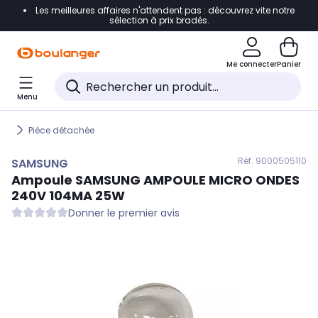
Les meilleures affaires n'attendent pas : découvrez vite notre
Accéder directement à la navigation
sélection à prix bradés.
Accéder directement au contenu
Me connecter
Panier
Accéder directement au pied de page
Menu
Accéder directement au chatbot
Pièce détachée
Réf. 900
0505110
SAMSUNG
Ampoule
SAMSUNG
AMPOULE MICRO ONDES
240V 104MA 25W
Donner le premier avis