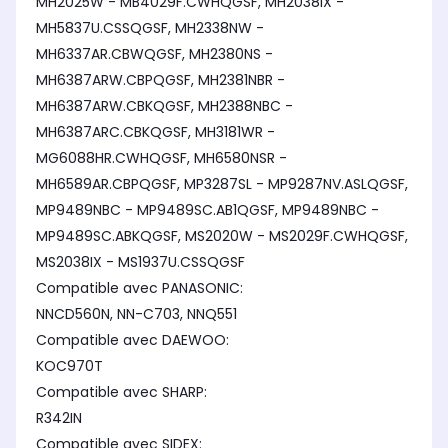
MH2025W - MB4029F.CWHQGSF, MH2038IX -
MH5837U.CSSQGSF, MH2338NW -
MH6337AR.CBWQGSF, MH2380NS -
MH6387ARW.CBPQGSF, MH2381NBR -
MH6387ARW.CBKQGSF, MH2388NBC -
MH6387ARC.CBKQGSF, MH3181WR -
MG6088HR.CWHQGSF, MH6580NSR -
MH6589AR.CBPQGSF, MP3287SL - MP9287NV.ASLQGSF,
MP9489NBC - MP9489SC.AB1QGSF, MP9489NBC -
MP9489SC.ABKQGSF, MS2020W - MS2029F.CWHQGSF,
MS2038IX - MS1937U.CSSQGSF
Compatible avec PANASONIC:
NNCD560N, NN-C703, NNQ551
Compatible avec DAEWOO:
KOC970T
Compatible avec SHARP:
R342IN
Compatible avec SIDEX: