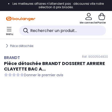
Les meilleures affaires n'attendent pas : découvrez vite notre
Accéder directement à la navigation
sélection à prix bradés.
Accéder directement au contenu
Me connecter
Panier
Accéder directement au pied de page
Menu
Accéder directement au chatbot
Pièce détachée
Réf. 900
0504820
BRANDT
Pièce détachée
BRANDT
DOSSERET ARRIERE
CLAYETTE BAC A...
Donner le premier avis