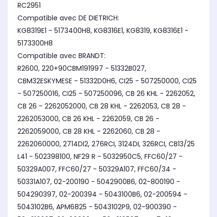
RC2951
Compatible avec DE DIETRICH:
KG8319E1 - 5173400H8, KG8316E1, KG8319, KG8316E1 -
5173300H8
Compatible avec BRANDT:
R2600, 220+90CBM191997 - 51332B027,
CBM32ESKYMESE - 51332D0H6, CI25 - 507250000, CI25
- 507250016, CI25 - 507250096, CB 26 KHL - 2262052,
CB 26 - 2262052000, CB 28 KHL - 2262053, CB 28 -
2262053000, CB 26 KHL - 2262059, CB 26 -
2262059000, CB 28 KHL - 2262060, CB 28 -
2262060000, 2714DI2, 276RCI, 3124DI, 326RCI, CB13/25
L41 - 502398100, NF29 R - 5032950C5, FFC60/27 -
50329A007, FFC60/27 - 50329A107, FFC60/34 -
50331A107, 02-200190 - 5042900B6, 02-800190 -
504290397, 02-200394 - 5043100B6, 02-200594 -
5043102B6, APM6825 - 5043102P9, 02-900390 -