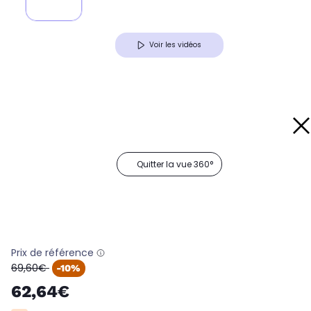
Voir les vidéos
Quitter la vue 360°
Prix de référence
oldPrice
69,60€
-10%
62,64€