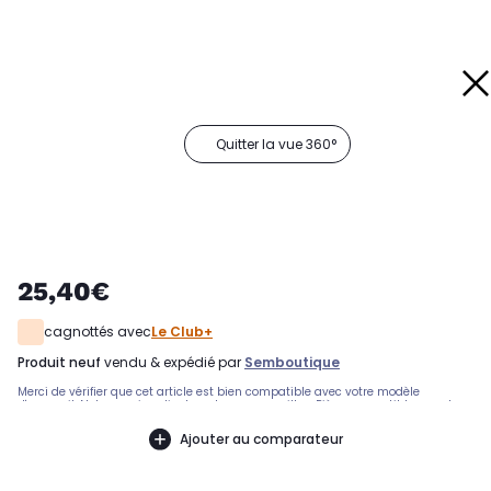
Quitter la vue 360°
25,40€
cagnottés avec
Le Club+
produit neuf
vendu & expédié par
Semboutique
Merci de vérifier que cet article est bien compatible avec votre modèle
d'appareil. Notre service client peut vous conseiller. .Pièce compatible avec les
marques : CANDY.Compatible avec les modèles suivants : ARC EN CIEL:
ZEROWATTCANDY: CSTG282L47 - 31007703HOOVER: HNFTSP362TAH84 - 31007913,
Ajouter au comparateur
H3TFSMP48TAMCES - 31011142, HNFLSS684TAHS - 31009626, HNFLS G484TAH-84 -
31008298, H3TM28TACE1S - 31011141, H3TSM47TAMCES - 31018709THOMSON: TOP614
- 31008150