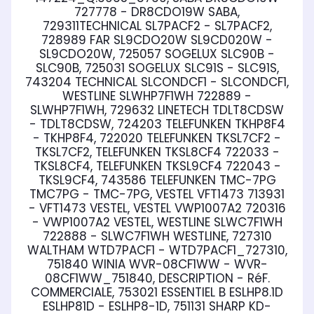
727778 - DR8CDO19W SABA,
729311TECHNICAL SL7PACF2 - SL7PACF2,
728989 FAR SL9CDO20W SL9CD020W -
SL9CDO20W, 725057 SOGELUX SLC90B -
SLC90B, 725031 SOGELUX SLC91S - SLC91S,
743204 TECHNICAL SLCONDCF1 - SLCONDCF1,
WESTLINE SLWHP7F1WH 722889 -
SLWHP7F1WH, 729632 LINETECH TDLT8CDSW
- TDLT8CDSW, 724203 TELEFUNKEN TKHP8F4
- TKHP8F4, 722020 TELEFUNKEN TKSL7CF2 -
TKSL7CF2, TELEFUNKEN TKSL8CF4 722033 -
TKSL8CF4, TELEFUNKEN TKSL9CF4 722043 -
TKSL9CF4, 743586 TELEFUNKEN TMC-7PG
TMC7PG - TMC-7PG, VESTEL VFT1473 713931
- VFT1473 VESTEL, VESTEL VWP1007A2 720316
- VWP1007A2 VESTEL, WESTLINE SLWC7F1WH
722888 - SLWC7F1WH WESTLINE, 727310
WALTHAM WTD7PACF1 - WTD7PACF1_727310,
751840 WINIA WVR-08CF1WW - WVR-
08CF1WW_751840, DESCRIPTION - RéF.
COMMERCIALE, 753021 ESSENTIEL B ESLHP8.1D
ESLHP81D - ESLHP8-1D, 751131 SHARP KD-