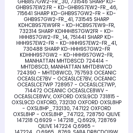
GHB8S7GW2-FR_30, 731546 SHARP KD-
GHB9S7EW2.FR - KD-GHB9S7EW2-FR_46,
715641 SHARP KD-GHB9S7GW2-FR - KD-
GHB9S7GW2-FR_41, 731545 SHARP
KDHCB9S7EW9FR - KD-HCB9S7EW9-FR,
732314 SHARP KDHHH8S7GW2FR - KD-
HHH8S7GW2-FR_14, 751441 SHARP KD-
HHH9S7EW2-FR - KD-HHH9S7EW2-FR_41,
730488 SHARP KD-HHH9S7GW2-FR
KDHHH9S7GW2 - KD-HHH9S7GW2-FR,
MANHATTAN MHTD8SCD 724414 -
MHTD8SCD, MANHATTAN MHTD8WCD
724390 - MHTD8WCD, 757593 OCEANIC
OCEASLCE7BV - OCEASLCE7BV, OCEANIC
OCEASLCE7WP 728957 - OCEASLCE7WP,
714472 OCEANIC OCEASLCE8WV -
OCEASLCE8WV, OXFORD OXSL9CD 731815 -
OXSL9CD OXFORD, 732130 OXFORD OXSL8HP
- OXSL8HP_732130, 747122 OXFORD
OXSL8HP - OXSL8HP_747122, 728750 QILIVE
147218 Q.6929 - 147218_Q.6929, 728769
QILIVE 147224 Q.6965 -
147224_Q.6965_8769, SABA DR8CDO19W