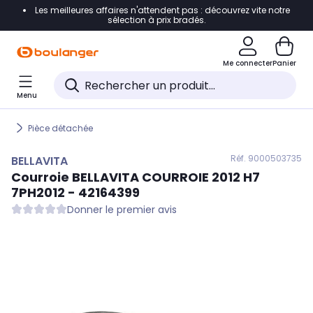
Les meilleures affaires n'attendent pas : découvrez vite notre
Accéder directement à la navigation
sélection à prix bradés.
Accéder directement au contenu
Me connecter
Panier
Accéder directement au pied de page
Menu
Accéder directement au chatbot
Pièce détachée
Réf. 900
0503735
BELLAVITA
Courroie
BELLAVITA
COURROIE 2012 H7
7PH2012 - 42164399
Donner le premier avis