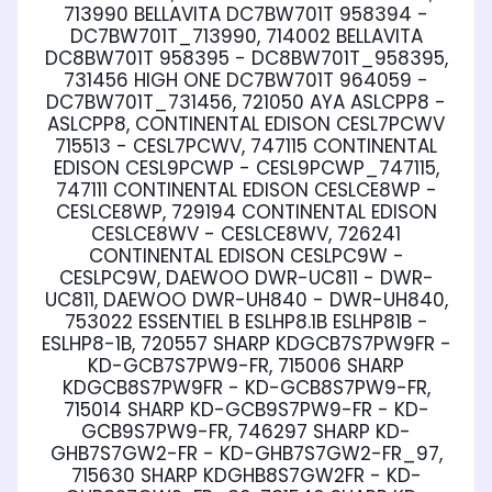
713990 BELLAVITA DC7BW701T 958394 -
DC7BW701T_713990, 714002 BELLAVITA
DC8BW701T 958395 - DC8BW701T_958395,
731456 HIGH ONE DC7BW701T 964059 -
DC7BW701T_731456, 721050 AYA ASLCPP8 -
ASLCPP8, CONTINENTAL EDISON CESL7PCWV
715513 - CESL7PCWV, 747115 CONTINENTAL
EDISON CESL9PCWP - CESL9PCWP_747115,
747111 CONTINENTAL EDISON CESLCE8WP -
CESLCE8WP, 729194 CONTINENTAL EDISON
CESLCE8WV - CESLCE8WV, 726241
CONTINENTAL EDISON CESLPC9W -
CESLPC9W, DAEWOO DWR-UC811 - DWR-
UC811, DAEWOO DWR-UH840 - DWR-UH840,
753022 ESSENTIEL B ESLHP8.1B ESLHP81B -
ESLHP8-1B, 720557 SHARP KDGCB7S7PW9FR -
KD-GCB7S7PW9-FR, 715006 SHARP
KDGCB8S7PW9FR - KD-GCB8S7PW9-FR,
715014 SHARP KD-GCB9S7PW9-FR - KD-
GCB9S7PW9-FR, 746297 SHARP KD-
GHB7S7GW2-FR - KD-GHB7S7GW2-FR_97,
715630 SHARP KDGHB8S7GW2FR - KD-