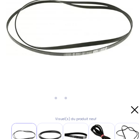
Visuel(s) du produit neuf