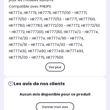
pour les modèles suivants :
Compatible avec PHILIPS:
HR7774, HR7775, HR7775, HR7771/00 - HR7771,
HR7771/50 - HR7771, HR7771/53 - HR7771, HR777100,
HR777150, HR777153, HR7772/00 - HR7772, HR7772/50
- HR7772, HR777200, HR777250, HR7774/3 - HR7774,
HR7774/30 - HR7774, HR7774/90 - HR7774,
HR7774/91 - HR7774, HR7774/93 - HR7774,
HR777430, HR777490, HR777491, HR777493,
HR7775/00 - HR7775, HR777500
Voir plus
Les avis de nos clients
Aucun avis disponible pour ce produit
Donner mon avis