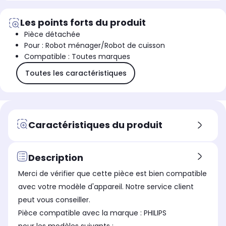
Les points forts du produit
Pièce détachée
Pour : Robot ménager/Robot de cuisson
Compatible : Toutes marques
Toutes les caractéristiques
Caractéristiques du produit
Description
Merci de vérifier que cette pièce est bien compatible
avec votre modèle d'appareil. Notre service client
peut vous conseiller.
Pièce compatible avec la marque : PHILIPS