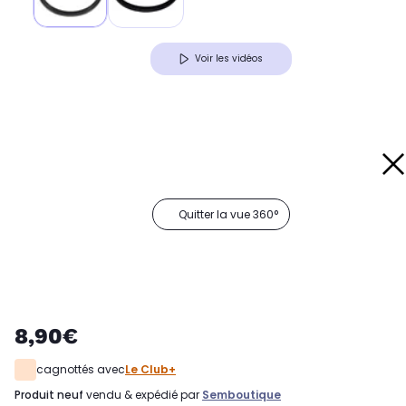
Voir les vidéos
Quitter la vue 360°
8,90€
cagnottés avec
Le Club+
produit neuf
vendu & expédié par
Semboutique