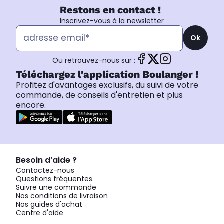
Restons en contact !
Inscrivez-vous à la newsletter
Ok
Ou retrouvez-nous sur :
Téléchargez l'application Boulanger !
Profitez d'avantages exclusifs, du suivi de votre
commande, de conseils d'entretien et plus
encore.
Besoin d’aide ?
Contactez-nous
Questions fréquentes
Suivre une commande
Nos conditions de livraison
Nos guides d'achat
Centre d'aide