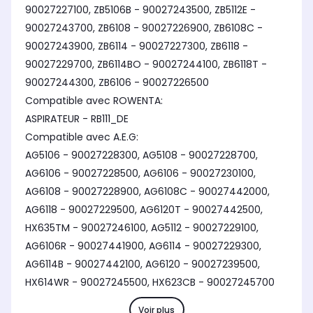
90027227100, ZB5106B - 90027243500, ZB5112E -
90027243700, ZB6108 - 90027226900, ZB6108C -
90027243900, ZB6114 - 90027227300, ZB6118 -
90027229700, ZB6114BO - 90027244100, ZB6118T -
90027244300, ZB6106 - 90027226500
Compatible avec ROWENTA:
ASPIRATEUR - RB111_DE
Compatible avec A.E.G:
AG5106 - 90027228300, AG5108 - 90027228700,
AG6106 - 90027228500, AG6106 - 90027230100,
AG6108 - 90027228900, AG6108C - 90027442000,
AG6118 - 90027229500, AG6120T - 90027442500,
HX635TM - 90027246100, AG5112 - 90027229100,
AG6106R - 90027441900, AG6114 - 90027229300,
AG6114B - 90027442100, AG6120 - 90027239500,
HX614WR - 90027245500, HX623CB - 90027245700
Voir plus