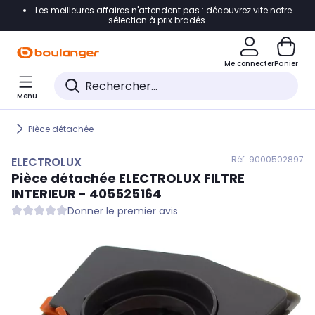
Les meilleures affaires n'attendent pas : découvrez vite notre
Accéder directement à la navigation
sélection à prix bradés.
Accéder directement au contenu
Me connecter
Panier
Accéder directement au pied de page
Menu
Accéder directement au chatbot
Pièce détachée
Réf. 900
0502897
ELECTROLUX
Pièce détachée
ELECTROLUX
FILTRE
INTERIEUR - 405525164
Donner le premier avis