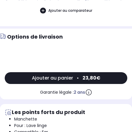
d'appareil. Notre service client peut vous conseiller. .Pièce compatible avec les
marques : FAR.Compatible avec les modèles suivants : FAR: FH2500TX -
0119826D, L1580, MH280T - 11118449ASOGELUX: SFT1005
Ajouter au comparateur
Options de livraison
Ajouter au panier
•
23,80€
Garantie légale :
2 ans
Les points forts du produit
Manchette
Pour : Lave linge