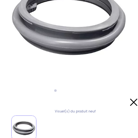
Visuel(s) du produit neuf