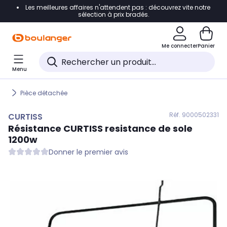
Les meilleures affaires n'attendent pas : découvrez vite notre
Accéder directement à la navigation
sélection à prix bradés.
Accéder directement au contenu
Me connecter
Panier
Accéder directement au pied de page
Menu
Accéder directement au chatbot
Pièce détachée
Réf. 900
0502331
CURTISS
Résistance
CURTISS
resistance de sole
1200w
Donner le premier avis