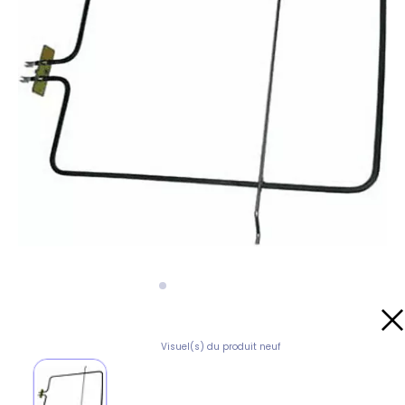
Visuel(s) du produit neuf