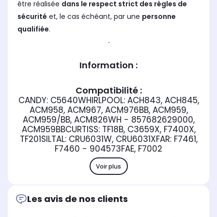
être réalisée
dans le respect strict des règles de
sécurité
et, le cas échéant, par une
personne
qualifiée
.
.
Information :
Compatibilité :
CANDY: C5640WHIRLPOOL: ACH843, ACH845,
ACM958, ACM967, ACM976BB, ACM959,
ACM959/BB, ACM826WH - 857682629000,
ACM959BBCURTISS: TF18B, C3659X, F7400X,
TF201SILTAL: CRU6031W, CRU6031XFAR: F7461,
F7460 - 904573FAE, F7002
Voir plus
Les avis de nos clients