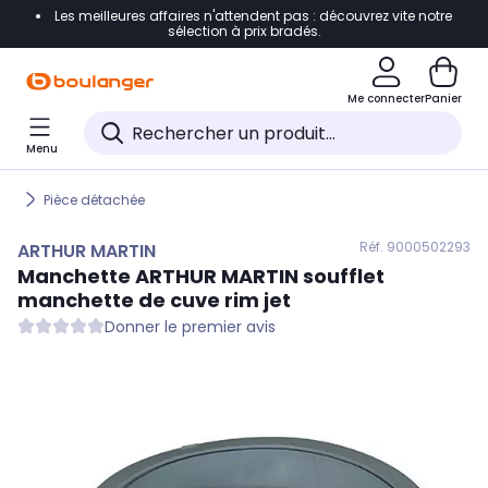
Les meilleures affaires n'attendent pas : découvrez vite notre
Accéder directement à la navigation
sélection à prix bradés.
Accéder directement au contenu
Me connecter
Panier
Accéder directement au pied de page
Menu
Accéder directement au chatbot
Pièce détachée
Réf. 900
0502293
ARTHUR MARTIN
Manchette
ARTHUR MARTIN
soufflet
manchette de cuve rim jet
Donner le premier avis