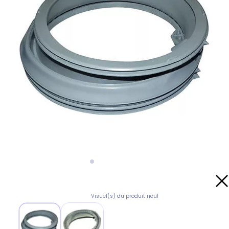
Visuel(s) du produit neuf