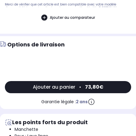
Merci de vérifier que cet article est bien compatible avec votre modèle
d'appareil. Notre service client peut vous conseiller. Modèle:ELECTROLUX
(EWF12580 - EWF16781 - EWF14758), ZANUSSI (ZWF16581W - ZWF12370W), ZANKER
(EFX4475 - EF8482 - EFX4875).Pièce compatible avec les marques : ARTHUR
Ajouter au comparateur
MARTIN.Compatible avec les modèles suivants : ELECTROLUX: AWF16781WARTHUR
MARTIN: AWF1673 - 91452230300
Options de livraison
Ajouter au panier
•
73,80€
Garantie légale :
2 ans
Les points forts du produit
Manchette