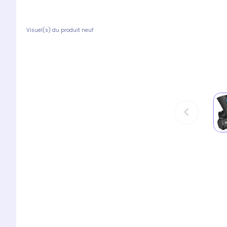
Visuel(s) du produit neuf