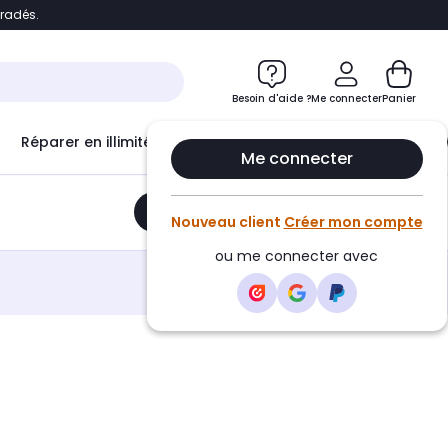
bradés.
e
Accéder directement au chatbot
Besoin d'aide ?
Me connecter
Panier
Réparer en illimité avec
Le Club Infinity
Econ
Me connecter
Ajouter au panier
•
66,70€
Nouveau client
Créer mon compte
ou me connecter avec