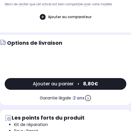
Merci de vérifier que cet article est bien compatible avec votre modèle
d'appareil. Notre service client peut vous conseiller. .Pièce compatible avec les
marques : BABYLISS CONAIR.Compatible avec le modèle suivant : BABYLISS
CONAIR: E773ESE
Ajouter au comparateur
Options de livraison
Ajouter au panier
•
8,80€
Garantie légale :
2 ans
Les points forts du produit
Kit de réparation