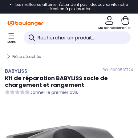
Les meilleures affaires n'attendent pas : découvrez vite notre
Accéder directement à la navigation
sélection à prix bradés.
Accéder directement au contenu
Me connecter
Panier
Accéder directement au pied de page
Menu
Accéder directement au chatbot
Pièce détachée
Réf. 900
0501724
BABYLISS
Kit de réparation
BABYLISS
socle de
chargement et rangement
Donner le premier avis