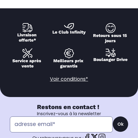
Le Club Infinity
Livraison 
Retours sous 15 
offerte*
jours
Boulanger Drive
Service après 
Meilleurs prix 
vente
garantis
Voir conditions*
Restons en contact !
Inscrivez-vous à la newsletter
Ok