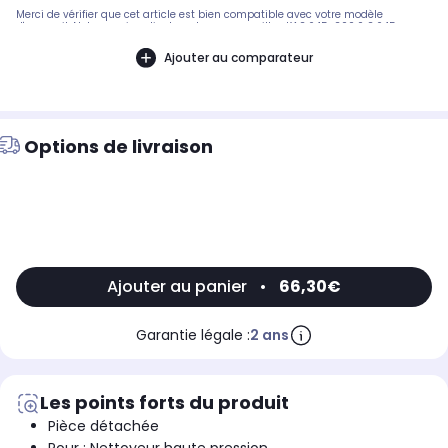
Merci de vérifier que cet article est bien compatible avec votre modèle
d'appareil. Notre service client peut vous conseiller. KA2.645-200.0 2.645-
200.0.Pièce compatible avec les marques : KARCHER.Compatible avec le
modèle suivant : KARCHER: TOUS
Ajouter au comparateur
Options de livraison
Ajouter au panier
•
66,30€
Garantie légale :
2 ans
Les points forts du produit
Pièce détachée