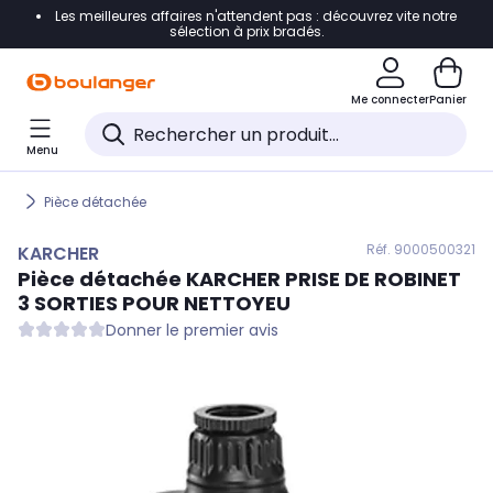
Les meilleures affaires n'attendent pas : découvrez vite notre
Accéder directement à la navigation
sélection à prix bradés.
Accéder directement au contenu
Me connecter
Panier
Accéder directement au pied de page
Menu
Accéder directement au chatbot
Pièce détachée
Réf. 900
0500321
KARCHER
Pièce détachée
KARCHER
PRISE DE ROBINET
3 SORTIES POUR NETTOYEU
Donner le premier avis