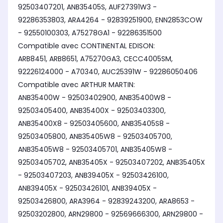
92503407201, ANB35405S, AUF27391W3 -
92286353803, ARA4264 - 92839251900, ENN2853COW
- 92550100303, A75278GA1 - 92286351500
Compatible avec CONTINENTAL EDISON:
ARB8451, ARB8651, A75270GA3, CECC4005SM,
92226124000 - A70340, AUC25391W - 92286050406
Compatible avec ARTHUR MARTIN:
ANB35400W - 92503402900, ANB35400W8 -
92503405400, ANB35400X - 92503403300,
ANB35400X8 - 92503405600, ANB35405S8 -
92503405800, ANB35405W8 - 92503405700,
ANB35405W8 - 92503405701, ANB35405W8 -
92503405702, ANB35405X - 92503407202, ANB35405X
- 92503407203, ANB39405X - 92503426100,
ANB39405X - 92503426101, ANB39405X -
92503426800, ARA3964 - 92839243200, ARA8653 -
92503202800, ARN29800 - 92569666300, ARN29800 -