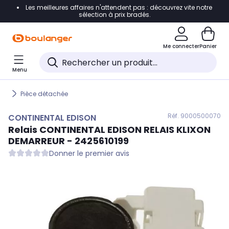
Les meilleures affaires n'attendent pas : découvrez vite notre
Accéder directement à la navigation
sélection à prix bradés.
Accéder directement au contenu
Me connecter
Panier
Accéder directement au pied de page
Menu
Accéder directement au chatbot
Pièce détachée
Réf. 900
0500070
CONTINENTAL EDISON
Relais
CONTINENTAL EDISON
RELAIS KLIXON
DEMARREUR - 2425610199
Donner le premier avis