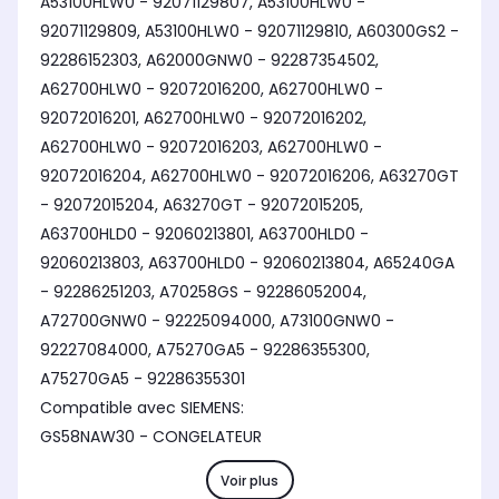
A53100HLW0 - 92071129807, A53100HLW0 -
92071129809, A53100HLW0 - 92071129810, A60300GS2 -
92286152303, A62000GNW0 - 92287354502,
A62700HLW0 - 92072016200, A62700HLW0 -
92072016201, A62700HLW0 - 92072016202,
A62700HLW0 - 92072016203, A62700HLW0 -
92072016204, A62700HLW0 - 92072016206, A63270GT
- 92072015204, A63270GT - 92072015205,
A63700HLD0 - 92060213801, A63700HLD0 -
92060213803, A63700HLD0 - 92060213804, A65240GA
- 92286251203, A70258GS - 92286052004,
A72700GNW0 - 92225094000, A73100GNW0 -
92227084000, A75270GA5 - 92286355300,
A75270GA5 - 92286355301
Compatible avec SIEMENS:
GS58NAW30 - CONGELATEUR
Voir plus