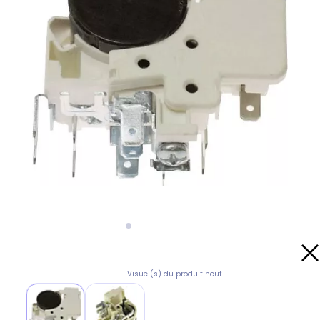
Visuel(s) du produit neuf