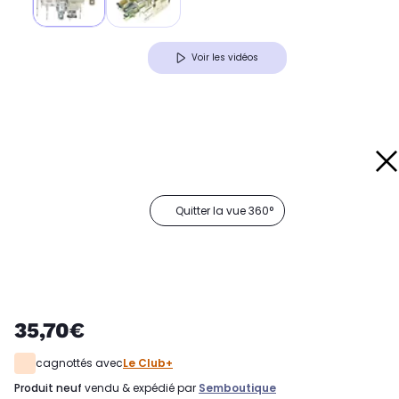
Voir les vidéos
Quitter la vue 360°
35,70€
cagnottés avec
Le Club+
produit neuf
vendu & expédié par
Semboutique