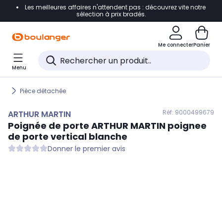
Les meilleures affaires n'attendent pas : découvrez vite notre
Accéder directement à la navigation
sélection à prix bradés.
Accéder directement au contenu
Me connecter
Panier
Accéder directement au pied de page
Menu
Accéder directement au chatbot
Pièce détachée
Réf. 900
0499679
ARTHUR MARTIN
Poignée de porte
ARTHUR MARTIN
poignee
de porte vertical blanche
Donner le premier avis