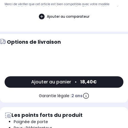
Merci de vérifier que cet article est bien compatible avec votre modèle
d'appareil. Notre service client peut vous conseiller. .Pièce compatible avec les
marques : ARTHUR MARTIN.Compatible avec les modèles suivants : ARTHUR
MARTIN: FRC323W1, FRD376W
Ajouter au comparateur
Options de livraison
Ajouter au panier
•
18,40€
Garantie légale :
2 ans
Les points forts du produit
Poignée de porte