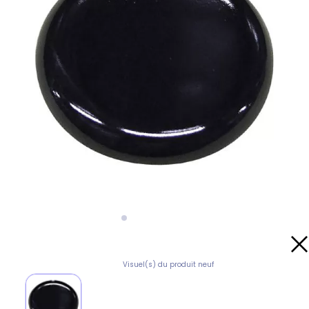
Visuel(s) du produit neuf