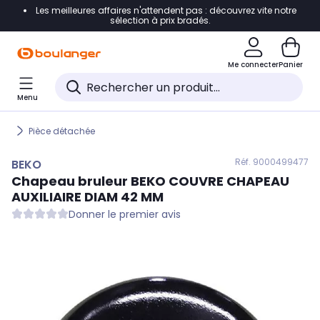
Les meilleures affaires n'attendent pas : découvrez vite notre
Accéder directement à la navigation
sélection à prix bradés.
Accéder directement au contenu
Me connecter
Panier
Accéder directement au pied de page
Menu
Accéder directement au chatbot
Pièce détachée
Réf. 900
0499477
BEKO
Chapeau bruleur
BEKO
COUVRE CHAPEAU
AUXILIAIRE DIAM 42 MM
Donner le premier avis