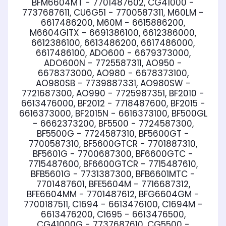
BFM6604MT - 7701487602, CG41000 -
7737687611, CU6G51 - 7700587311, M60LM -
6617486200, M60M - 6615886200,
M6604GITX - 6691386100, 6612386000,
6612386100, 6613486200, 6617486000,
6617486100, ADO600 - 6679373000,
ADO600N - 7725587311, AO950 -
6678373000, AO980 - 6678373100,
AO980SB - 7739887331, AO980SW -
7721687300, AO990 - 7725987351, BF2010 -
6613476000, BF2012 - 7718487600, BF2015 -
6616373000, BF2015N - 6616373100, BF500GL
- 6662373200, BF5500 - 7724587300,
BF5500G - 7724587310, BF5600GT -
7700587310, BF5600GTCR - 7701887310,
BF5601G - 7700687300, BF6600GTC -
7715487600, BF6600GTCR - 7715487610,
BFB5601G - 7731387300, BFB6601MTC -
7701487601, BFE5604M - 7716687312,
BFE6604MM - 7701487612, BFG6604GM -
7700187511, C1694 - 6613476100, C1694M -
6613476200, C1695 - 6613476500,
CG41000G - 7737687610, CG5500 -