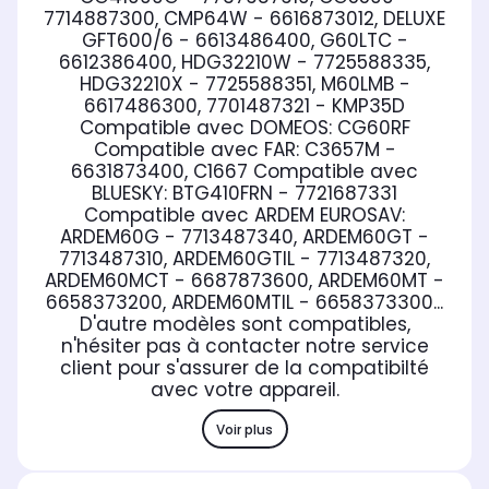
7714887300, CMP64W - 6616873012, DELUXE
GFT600/6 - 6613486400, G60LTC -
6612386400, HDG32210W - 7725588335,
HDG32210X - 7725588351, M60LMB -
6617486300, 7701487321 - KMP35D
Compatible avec DOMEOS:
CG60RF
Compatible avec FAR:
C3657M -
6631873400, C1667
Compatible avec
BLUESKY:
BTG410FRN - 7721687331
Compatible avec ARDEM EUROSAV:
ARDEM60G - 7713487340, ARDEM60GT -
7713487310, ARDEM60GTIL - 7713487320,
ARDEM60MCT - 6687873600, ARDEM60MT -
6658373200, ARDEM60MTIL - 6658373300...
D'autre modèles sont compatibles,
n'hésiter pas à contacter notre service
client pour s'assurer de la compatibilté
avec votre appareil.
Voir plus