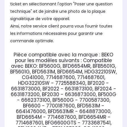
ticket en sélectionnant l'option "Poser une question
technique" et de joindre une photo de la plaque
signalétique de votre appareil.
Ainsi, notre service client pourra vous fournir toutes
les informations nécessaires pour garantir une
commande optimale.
Pièce compatible avec la marque : BEKO
pour les modèles suivants :
Compatible
avec BEKO:
BF5600G, BFD6654MR, BFB5601G,
BF5601G, BFD5631M, BFD6654M, HDG32210SW,
CG41000, 7714687600, 7714687601,
HDG32210SW - 7725588340, BF2020 -
6631873000, BF2022 - 6631873100, BF2024 -
6631873200, BF2030 - 6636873000, BF500G
- 6662373100, BF5600G - 7700587300,
BF6600 - 7700187600, BFD5631M -
6641476000, BFD5631MR - 6648873000,
BFD6654M - 7714687600, BFD6654MR -
7714687601, BFG6600GTS - 7733687541,