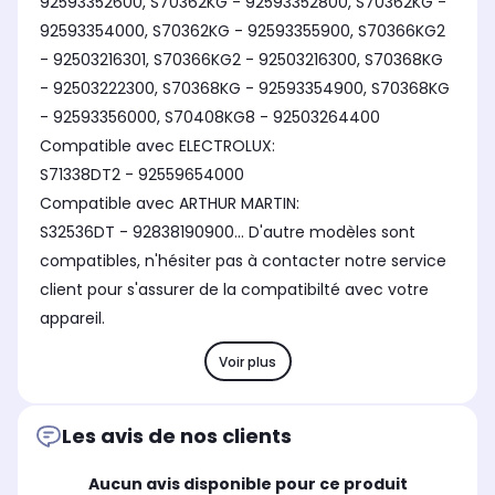
92593352600, S70362KG - 92593352800, S70362KG -
92593354000, S70362KG - 92593355900, S70366KG2
- 92503216301, S70366KG2 - 92503216300, S70368KG
- 92503222300, S70368KG - 92593354900, S70368KG
- 92593356000, S70408KG8 - 92503264400
Compatible avec ELECTROLUX:
S71338DT2 - 92559654000
Compatible avec ARTHUR MARTIN:
S32536DT - 92838190900... D'autre modèles sont
compatibles, n'hésiter pas à contacter notre service
client pour s'assurer de la compatibilté avec votre
appareil.
Voir plus
Les avis de nos clients
Aucun avis disponible pour ce produit