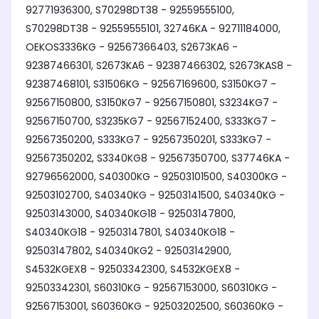
92771936300, S70298DT38 - 92559555100,
S70298DT38 - 92559555101, 32746KA - 92711184000,
OEKOS3336KG - 92567366403, S2673KA6 -
92387466301, S2673KA6 - 92387466302, S2673KAS8 -
92387468101, S31506KG - 92567169600, S3150KG7 -
92567150800, S3150KG7 - 92567150801, S3234KG7 -
92567150700, S3235KG7 - 92567152400, S333KG7 -
92567350200, S333KG7 - 92567350201, S333KG7 -
92567350202, S3340KG8 - 92567350700, S37746KA -
92796562000, S40300KG - 92503101500, S40300KG -
92503102700, S40340KG - 92503141500, S40340KG -
92503143000, S40340KG18 - 92503147800,
S40340KG18 - 92503147801, S40340KG18 -
92503147802, S40340KG2 - 92503142900,
S4532KGEX8 - 92503342300, S4532KGEX8 -
92503342301, S60310KG - 92567153000, S60310KG -
92567153001, S60360KG - 92503202500, S60360KG -