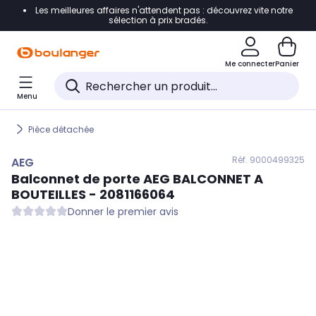
Les meilleures affaires n'attendent pas : découvrez vite notre
Accéder directement à la navigation
sélection à prix bradés.
Accéder directement au contenu
Me connecter
Panier
Accéder directement au pied de page
Menu
Accéder directement au chatbot
Pièce détachée
Réf. 900
0499325
AEG
Balconnet de porte
AEG
BALCONNET A
BOUTEILLES - 2081166064
Donner le premier avis