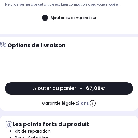
Merci de vérifier que cet article est bien compatible avec votre modèle
d'appareil. Notre service client peut vous conseiller. KIT DE MODIFICATION
11004685.Pièce compatible avec les marques : SAECO.Compatible avec les
modèles suivants : SAECO: SUP031O, SUP0310 - 10002743, ODEA, SUP031OR,
Ajouter au comparateur
10000205, 10001340, ODEA GO, SUP031
Options de livraison
Ajouter au panier
•
67,00€
Garantie légale :
2 ans
Les points forts du produit
Kit de réparation