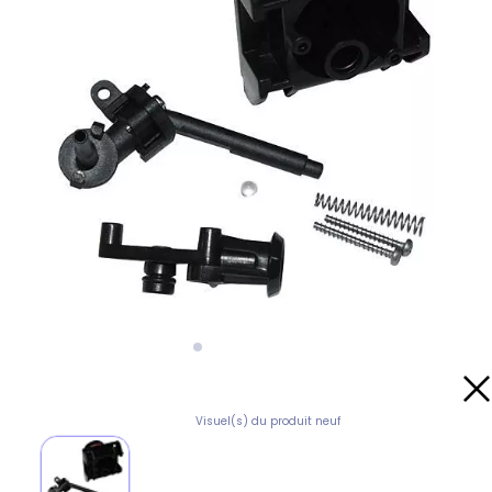
Visuel(s) du produit neuf