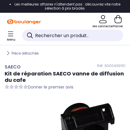
Les meilleures affaires n'attendent pas : découvrez vite notre
Accéder directement à la navigation
sélection à prix bradés.
Accéder directement au contenu
Me connecter
Panier
Accéder directement au pied de page
Menu
Accéder directement au chatbot
Pièce détachée
Réf. 900
0499151
SAECO
Kit de réparation
SAECO
vanne de diffusion
du cafe
Donner le premier avis