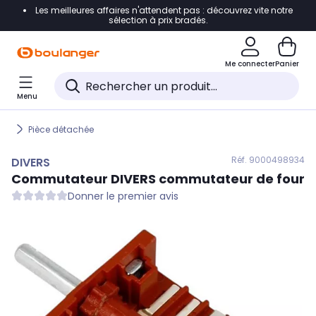
Les meilleures affaires n'attendent pas : découvrez vite notre
Accéder directement à la navigation
sélection à prix bradés.
Accéder directement au contenu
Me connecter
Panier
Accéder directement au pied de page
Menu
Accéder directement au chatbot
Pièce détachée
Réf. 900
0498934
DIVERS
Commutateur
DIVERS
commutateur de four
Donner le premier avis