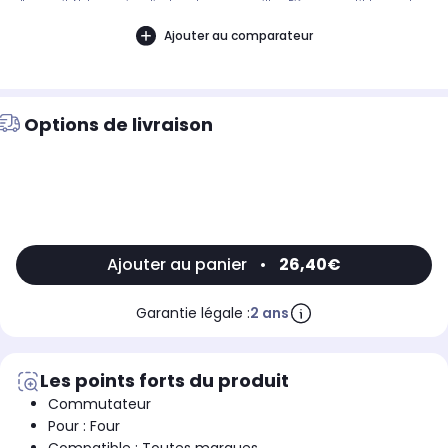
d'appareil. Notre service client peut vous conseiller. .Pièce compatible avec les
marques : HIGHONE.Compatible avec les modèles suivants : HIGHONE:
HIGFC75CXMSC, HIG-FC75CXMSC - 943877
Ajouter au comparateur
Options de livraison
Ajouter au panier
•
26,40€
Garantie légale :
2 ans
Les points forts du produit
Commutateur
Pour : Four