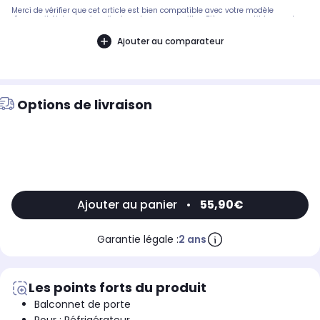
Merci de vérifier que cet article est bien compatible avec votre modèle
d'appareil. Notre service client peut vous conseiller. .Pièce compatible avec les
marques : GERMANIA.Compatible avec les modèles suivants : GERMANIA:
COV310N - 3016116005898, COV310CR
Ajouter au comparateur
Options de livraison
Ajouter au panier
•
55,90€
Garantie légale :
2 ans
Les points forts du produit
Balconnet de porte