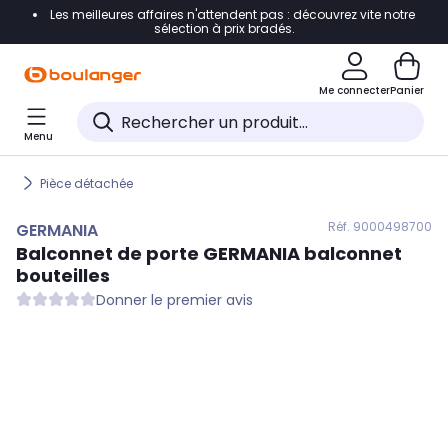
Les meilleures affaires n'attendent pas : découvrez vite notre
Accéder directement à la navigation
sélection à prix bradés.
Accéder directement au contenu
Me connecter
Panier
Accéder directement au pied de page
Menu
Accéder directement au chatbot
Pièce détachée
Réf. 900
0498700
GERMANIA
Balconnet de porte
GERMANIA
balconnet
bouteilles
Donner le premier avis