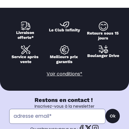
Le Club Infinity
Livraison 
Retours sous 15 
offerte*
jours
Boulanger Drive
Service après 
Meilleurs prix 
vente
garantis
Voir conditions*
Restons en contact !
Inscrivez-vous à la newsletter
Ok