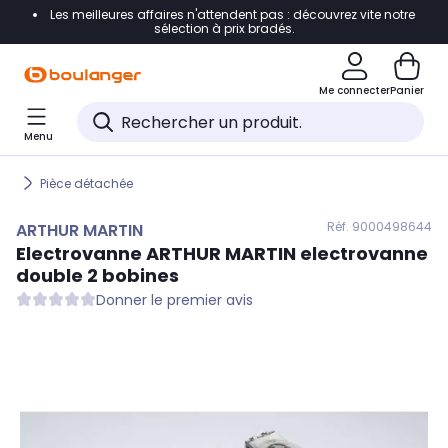
Les meilleures affaires n'attendent pas : découvrez vite notre
Accéder directement à la navigation
sélection à prix bradés.
Accéder directement au contenu
Me connecter
Panier
Accéder directement au pied de page
Menu
Accéder directement au chatbot
Pièce détachée
Réf. 900
0498644
ARTHUR MARTIN
Electrovanne
ARTHUR MARTIN
electrovanne
double 2 bobines
Donner le premier avis