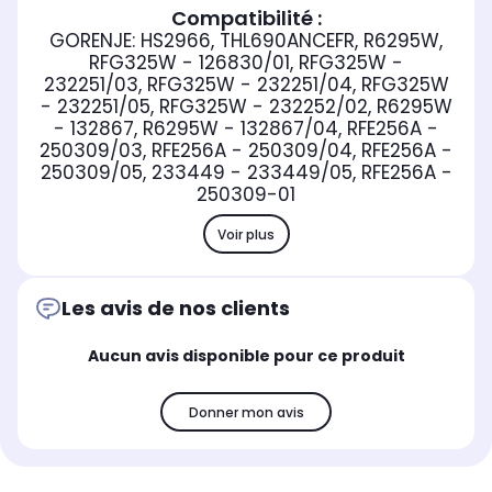
Compatibilité :
GORENJE: HS2966, THL690ANCEFR, R6295W,
RFG325W - 126830/01, RFG325W -
232251/03, RFG325W - 232251/04, RFG325W
- 232251/05, RFG325W - 232252/02, R6295W
- 132867, R6295W - 132867/04, RFE256A -
250309/03, RFE256A - 250309/04, RFE256A -
250309/05, 233449 - 233449/05, RFE256A -
250309-01
Voir plus
Les avis de nos clients
Aucun avis disponible pour ce produit
Donner mon avis