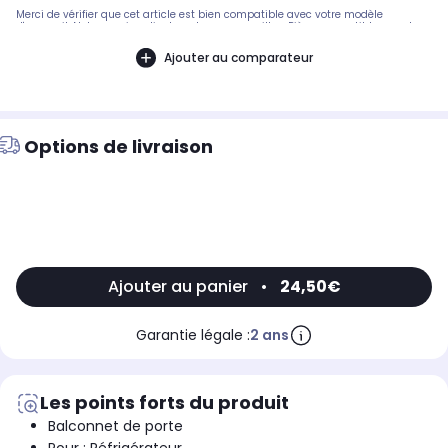
Merci de vérifier que cet article est bien compatible avec votre modèle
d'appareil. Notre service client peut vous conseiller. .Pièce compatible avec les
marques : GORENJE.Compatible avec les modèles suivants : GORENJE: HS2966,
THL690ANCEFR, R6295W, RFG325W - 126830/01, RFG325W - 232251/03,
Ajouter au comparateur
RFG325W - 232251/04, RFG325W - 232251/05, RFG325W - 232252/02,
R6295W - 132867, R6295W - 132867/04, RFE256A - 250309/03, RFE256A -
250309/04, RFE256A - 250309/05, 233449 - 233449/05, RFE256A - 250309-01
Options de livraison
Ajouter au panier
•
24,50€
Garantie légale :
2 ans
Les points forts du produit
Balconnet de porte