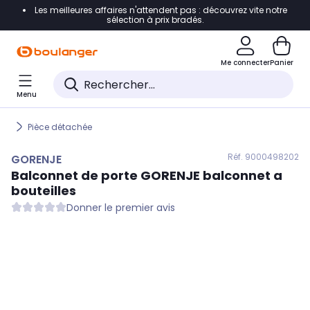
Les meilleures affaires n'attendent pas : découvrez vite notre
Accéder directement à la navigation
sélection à prix bradés.
Accéder directement au contenu
Me connecter
Panier
Accéder directement au pied de page
Menu
Accéder directement au chatbot
Pièce détachée
Réf. 900
0498202
GORENJE
Balconnet de porte
GORENJE
balconnet a
bouteilles
Donner le premier avis