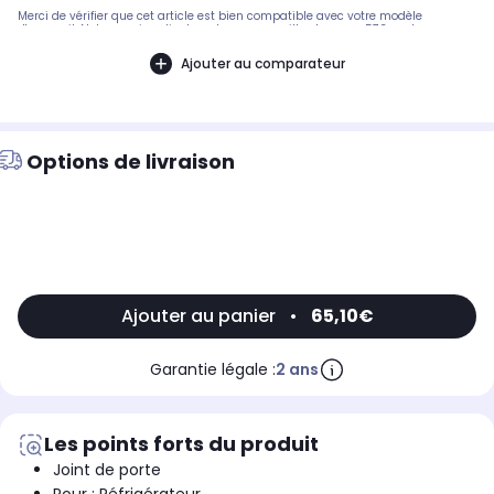
Merci de vérifier que cet article est bien compatible avec votre modèle
d'appareil. Notre service client peut vous conseiller. Largeur: 57,3cm, Longueur:
1,168m.Pièce compatible avec les marques : GORENJE.Compatible avec le
modèle suivant : GORENJE: HZOKF3567PBF - 174408/02
Ajouter au comparateur
Options de livraison
Ajouter au panier
•
65,10€
Garantie légale :
2 ans
Les points forts du produit
Joint de porte