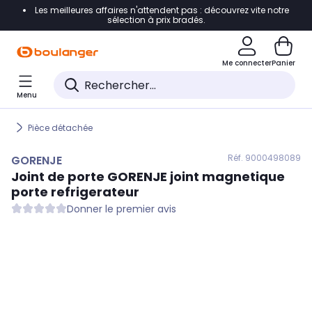
Les meilleures affaires n'attendent pas : découvrez vite notre
Accéder directement à la navigation
sélection à prix bradés.
Accéder directement au contenu
Me connecter
Panier
Accéder directement au pied de page
Menu
Accéder directement au chatbot
Pièce détachée
Réf. 900
0498089
GORENJE
Joint de porte
GORENJE
joint magnetique
porte refrigerateur
Donner le premier avis