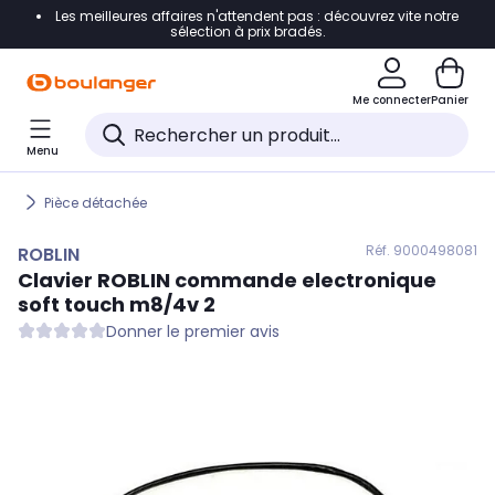
Les meilleures affaires n'attendent pas : découvrez vite notre
Accéder directement à la navigation
sélection à prix bradés.
Accéder directement au contenu
Me connecter
Panier
Accéder directement au pied de page
Menu
Accéder directement au chatbot
Pièce détachée
Réf. 900
0498081
ROBLIN
Clavier
ROBLIN
commande electronique
soft touch m8/4v 2
Donner le premier avis