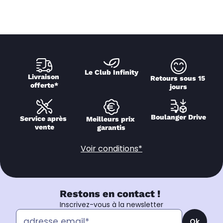
Le Club Infinity
Livraison 
Retours sous 15 
offerte*
jours
Boulanger Drive
Service après 
Meilleurs prix 
vente
garantis
Voir conditions*
Restons en contact !
Inscrivez-vous à la newsletter
Ok