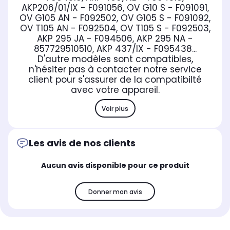
AKP206/01/IX - F091056, OV G10 S - F091091,
OV G105 AN - F092502, OV G105 S - F091092,
OV T105 AN - F092504, OV T105 S - F092503,
AKP 295 JA - F094506, AKP 295 NA -
857729510510, AKP 437/IX - F095438...
D'autre modèles sont compatibles,
n'hésiter pas à contacter notre service
client pour s'assurer de la compatibilté
avec votre appareil.
Voir plus
Les avis de nos clients
Aucun avis disponible pour ce produit
Donner mon avis