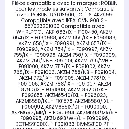
Pièce compatible avec la marque : ROBLIN
pour les modèles suivants :
Compatible
avec ROBLIN:
LOTUS900, LOTUS, AKZ599
Compatible avec IKEA:
OVN 908 S -
857923201000
Compatible avec
WHIRLPOOL:
AKP 682/IX - F100450, AKZM
654/IX - F090988, AKZM 655/IX - F090989,
AKZM 656/IX - F090991, AKZM 657/IX -
F090993, AKZM 754/IX - F090997, AKZM
755/IX - F090998, AKZM 756/IX - F090999,
AKZM 756/NB - F091001, AKZM 756/WH -
F091000, AKZM 757/IX - F091002, AKZM
768/IX - F091003, AKZM 768/NB - F091004,
AKZM 772/IX - F091005, AKZM 778/IX -
F091006, AKZM 788/IX - F091007, AKZM
8790/IX - F091008, AKZM 8920/GK -
F092855, AKZM6540/IXL - F096023,
AKZM6550/IXL - F101578, AKZM6560/IXL -
F090992, AKZM656IX/01 - F090990,
AKZM693/MR/L - F090994, AKZM693/MR/R -
F090995, AKZM693/WH/L - F090996,
BCTMS9100IXL - F091033, BIVMS8100 PT -