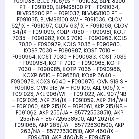
F091038, BLCE 7106/ES - F091032, BLPE 8200
PT - F091030, BLPMS8100 PT - F091034,
BLVES8200 PT - F091037, BLVMS8100 PT -
F091035, BLVMS8100 SW - F091036, CLOV
62/IX - F091097, CLOV 63/IX - F091098, CLOV
64/IX - F091099, KOLP 7030 - F090981, KOLP
7035 - F090982, KOLS 7010 - F090963, KOLS
7030 - F090979, KOLS 7035 - F090980,
KOSP 7030 - F090987, KOST 7010 -
F090964, KOST 7030 - F090983, KOST 7035
- F090984, KOTP 7010 - F090965, KOTP
7030 - F090985, KOTP 7035 - F090986,
KOXP 6610 - F096588, KOXP 6640 -
F090978, KOXS 6640 - F090976, OVN 918 S -
F091108, OVN 918 W - F091109, AKL 906/IX -
F091023, AKL 906/WH - F091022, AKL 907/NB
- F091026, AKP 214/IX - F091059, AKP 214/WH
- F091060, AKP 215/IX - F091061, AKP 215/NB -
F091062, AKP 255/JA - 857725538510, AKP
255/NA - 857725538500, AKP 262/IX -
F091066, AKP 263/JA - 857726301500, AKP
263/NA - 857726301510, AKP 460/IX -
F094518, AKP 460/NB - F094519,