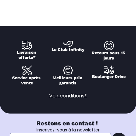
Le Club Infinity
Livraison 
Retours sous 15 
offerte*
jours
Boulanger Drive
Service après 
Meilleurs prix 
vente
garantis
Voir conditions*
Restons en contact !
Inscrivez-vous à la newsletter