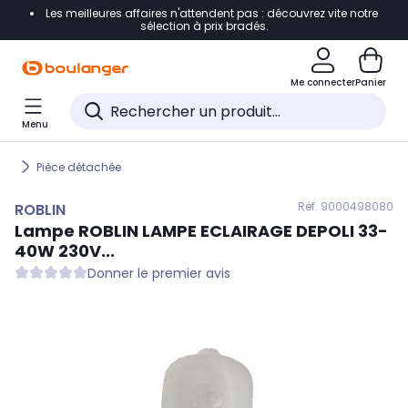
Les meilleures affaires n'attendent pas : découvrez vite notre
Accéder directement à la navigation
sélection à prix bradés.
Accéder directement au contenu
Me connecter
Panier
Accéder directement au pied de page
Menu
Accéder directement au chatbot
Pièce détachée
Réf. 900
0498080
ROBLIN
Lampe
ROBLIN
LAMPE ECLAIRAGE DEPOLI 33-
40W 230V...
Donner le premier avis