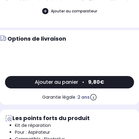
d'appareil. Notre service client peut vous conseiller. .Pièce compatible avec les
marques : ELECTROLUX.Compatible avec les modèles suivants : ELECTROLUX:
ZB3011, ZB3004, ZB3001 - 90027370000, ZB3212 - 90094081900
Ajouter au comparateur
Options de livraison
Ajouter au panier
•
9,80€
Garantie légale :
2 ans
Les points forts du produit
Kit de réparation
Pour : Aspirateur