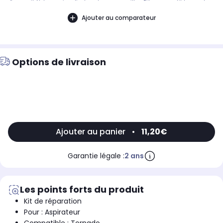
d'appareil. Notre service client peut vous conseiller. .Pièce compatible avec les
marques : TORNADO.Compatible avec les modèles suivants : TORNADO: TO1144 -
910284411, TO170
Ajouter au comparateur
Options de livraison
Ajouter au panier
•
11,20€
Garantie légale :
2 ans
Les points forts du produit
Kit de réparation
Pour : Aspirateur