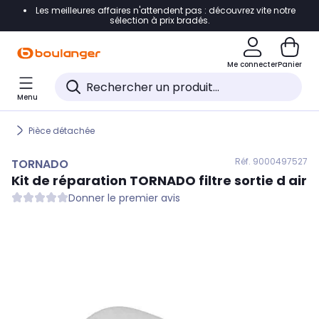
Les meilleures affaires n'attendent pas : découvrez vite notre
Accéder directement à la navigation
sélection à prix bradés.
Accéder directement au contenu
Me connecter
Panier
Accéder directement au pied de page
Menu
Accéder directement au chatbot
Pièce détachée
Réf. 900
0497527
TORNADO
Kit de réparation
TORNADO
filtre sortie d air
Donner le premier avis