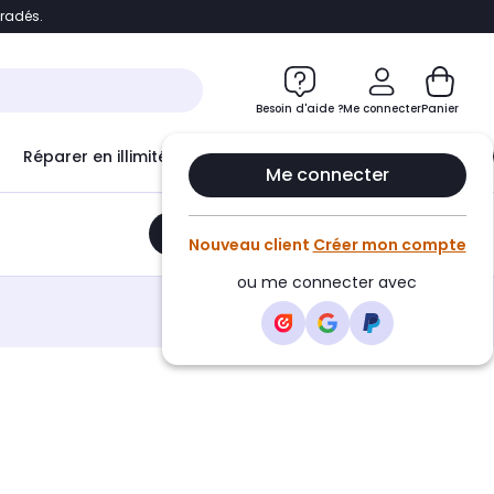
bradés.
e
Accéder directement au chatbot
Besoin d'aide ?
Me connecter
Panier
Réparer en illimité avec
Le Club Infinity
Econ
Me connecter
Ajouter au panier
•
34,70€
Nouveau client
Créer mon compte
ou me connecter avec