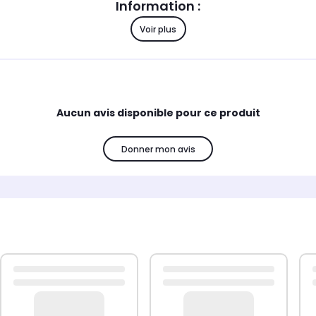
Information :
Voir plus
Compatibilité :
2271 - 9102844807, XXLBOX3 - 910286107, 2271XXL -
TO6520PROGRESS: ONYX
Aucun avis disponible pour ce produit
Donner mon avis