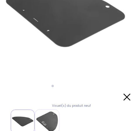
Visuel(s) du produit neuf