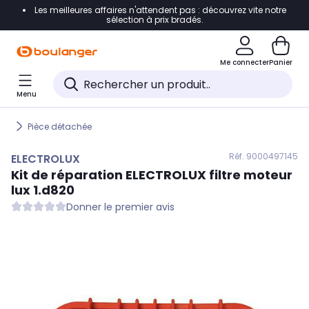
Les meilleures affaires n'attendent pas : découvrez vite notre
Accéder directement à la navigation
sélection à prix bradés.
Accéder directement au contenu
Me connecter
Panier
Accéder directement au pied de page
Menu
Accéder directement au chatbot
Pièce détachée
Réf. 900
0497145
ELECTROLUX
Kit de réparation
ELECTROLUX
filtre moteur
lux 1.d820
Donner le premier avis