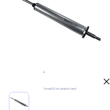
Visuel(s) du produit neuf