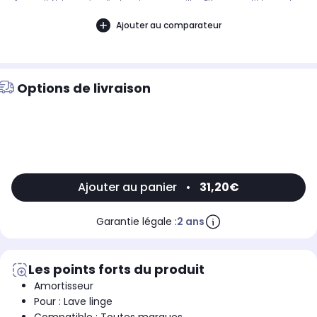
d'appareil. Notre service client peut vous conseiller. .Pièce compatible avec les
marques : SIDEX.Compatible avec les modèles suivants : SIDEX: ML8500,
ML10504, LLB10
Ajouter au comparateur
Options de livraison
Ajouter au panier
•
31,20€
Garantie légale :
2 ans
Les points forts du produit
Amortisseur
Pour : Lave linge