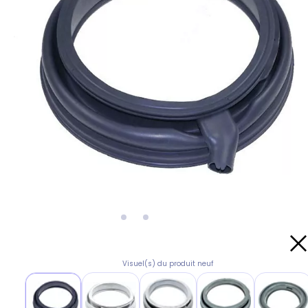
Visuel(s) du produit neuf