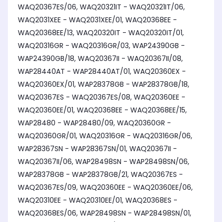
WAQ20367ES/06, WAQ20321IT - WAQ20321IT/06,
WAQ2031XEE - WAQ2031XEE/01, WAQ20368EE -
WAQ20368EE/13, WAQ20320IT - WAQ20320IT/01,
WAQ20316GR - WAQ20316GR/03, WAP24390GB -
WAP24390GB/18, WAQ20367II - WAQ20367II/08,
WAP28440AT - WAP28440AT/01, WAQ20360EX -
WAQ20360EX/01, WAP28378GB - WAP28378GB/18,
WAQ20367ES - WAQ20367ES/08, WAQ20360EE -
WAQ20360EE/01, WAQ20368EE - WAQ20368EE/15,
WAP28480 - WAP28480/09, WAQ20360GR -
WAQ20360GR/01, WAQ20316GR - WAQ20316GR/06,
WAP28367SN - WAP28367SN/01, WAQ20367II -
WAQ20367II/06, WAP28498SN - WAP28498SN/06,
WAP28378GB - WAP28378GB/21, WAQ20367ES -
WAQ20367ES/09, WAQ20360EE - WAQ20360EE/06,
WAQ20310EE - WAQ20310EE/01, WAQ20368ES -
WAQ20368ES/06, WAP28498SN - WAP28498SN/01,