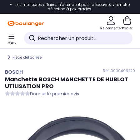
Les meilleures affaires n'attendent pas : découvrez vite notre
Accéder directement à la navigation
sélection à prix bradés.
Accéder directement au contenu
Me connecter
Panier
Accéder directement au pied de page
Menu
Accéder directement au chatbot
Pièce détachée
Réf. 900
0496220
BOSCH
Manchette
BOSCH
MANCHETTE DE HUBLOT
UTILISATION PRO
Donner le premier avis