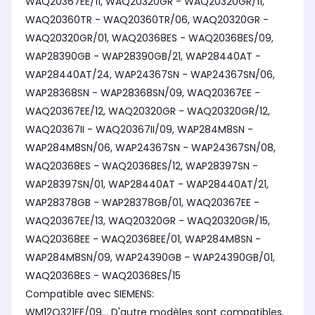
WAQ20367EE/11, WAQ20320GR - WAQ20320GR/11,
WAQ20360TR - WAQ20360TR/06, WAQ20320GR -
WAQ20320GR/01, WAQ20368ES - WAQ20368ES/09,
WAP28390GB - WAP28390GB/21, WAP28440AT -
WAP28440AT/24, WAP24367SN - WAP24367SN/06,
WAP28368SN - WAP28368SN/09, WAQ20367EE -
WAQ20367EE/12, WAQ20320GR - WAQ20320GR/12,
WAQ20367II - WAQ20367II/09, WAP284M8SN -
WAP284M8SN/06, WAP24367SN - WAP24367SN/08,
WAQ20368ES - WAQ20368ES/12, WAP28397SN -
WAP28397SN/01, WAP28440AT - WAP28440AT/21,
WAP28378GB - WAP28378GB/01, WAQ20367EE -
WAQ20367EE/13, WAQ20320GR - WAQ20320GR/15,
WAQ20368EE - WAQ20368EE/01, WAP284M8SN -
WAP284M8SN/09, WAP24390GB - WAP24390GB/01,
WAQ20368ES - WAQ20368ES/15
Compatible avec SIEMENS:
WM12Q321FF/09... D'autre modèles sont compatibles,