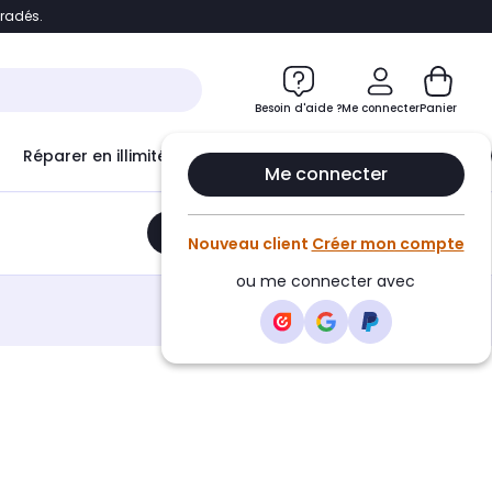
bradés.
e
Accéder directement au chatbot
Besoin d'aide ?
Me connecter
Panier
Réparer en illimité avec
Le Club Infinity
Econ
Me connecter
Ajouter au panier
•
49,50€
Nouveau client
Créer mon compte
ou me connecter avec