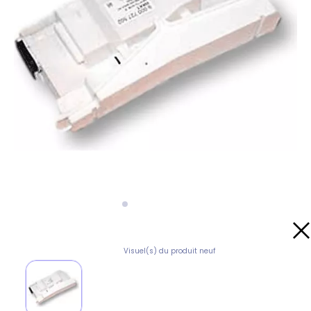
Visuel(s) du produit neuf