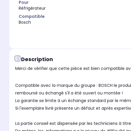
Pour
Réfrigérateur
Compatible
Bosch
Description
Merci de vérifier que cette pièce est bien compatible ave
Compatible avec la marque du groupe : BOSCH le produit : Compte tenu de la spécificité de ce produit (Matériel Electronique, Electrique) il ne pourra en aucun cas être
remboursé ou échangé s'il a été ouvert ou montée !
La garantie se limite à un échange standard par le mê
Si l'exemplaire livré présente un défaut et après expertis
La partie conseil est dispensée par les techniciens à t