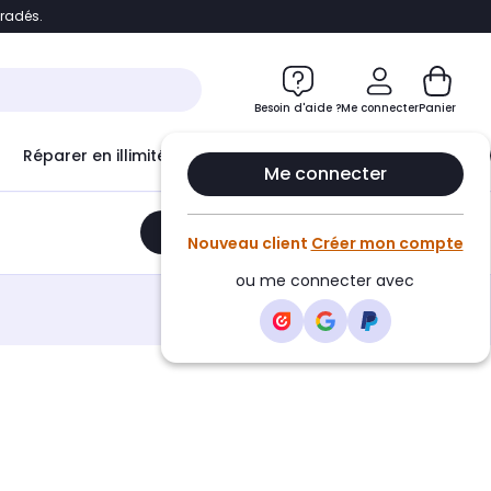
bradés.
e
Accéder directement au chatbot
Besoin d'aide ?
Me connecter
Panier
Réparer en illimité avec
Le Club Infinity
Econ
Me connecter
Ajouter au panier
•
246,10€
Nouveau client
Créer mon compte
ou me connecter avec