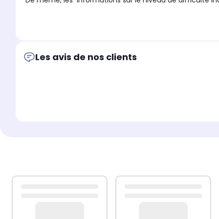
De même, les informations sur le niveau de difficulté in
La responsabilité de SEMBOUTIQUE ne peut être engagée 
Les avis de nos clients