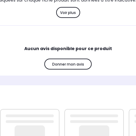
diquées sur chaque fiche produit sont données à titre indicative
concernant ces informations et les conseils techniques..
Voir plus
Information :
Compatibilité :
Aucun avis disponible pour ce produit
SIEMENS: KAD62V40/01, KA62DA71/01
Donner mon avis