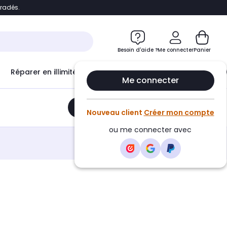
bradés.
e
Accéder directement au chatbot
Besoin d'aide ?
Me connecter
Panier
Réparer en illimité avec
Le Club Infinity
Econ
Me connecter
Ajouter au panier
•
48,30€
Nouveau client
Créer mon compte
ou me connecter avec