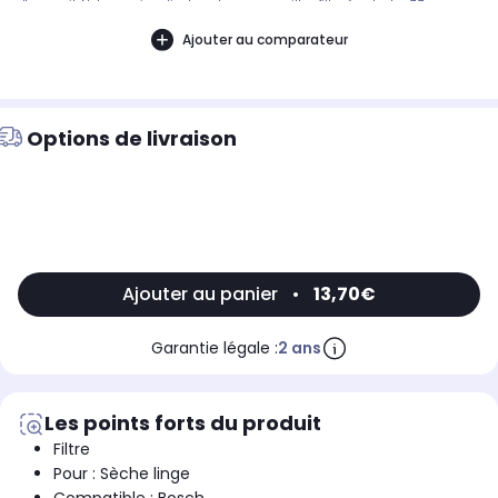
d'appareil. Notre service client peut vous conseiller. filtre à peluche, 7,7cm,
6,8cm, 3cm, Contenu en quantité: 1, Particularités: réutilisable.Pièce compatible
avec les marques : BOSCH.Compatible avec le modèle suivant : BOSCH:
Ajouter au comparateur
WT46W582FF02
Options de livraison
Ajouter au panier
•
13,70€
Garantie légale :
2 ans
Les points forts du produit
Filtre
Pour : Sèche linge