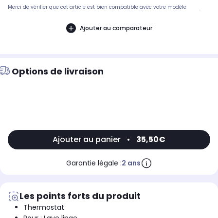
Merci de vérifier que cet article est bien compatible avec votre modèle
d'appareil. Notre service client peut vous conseiller. .Pièce compatible avec les
marques : SIEMENS.Compatible avec le modèle suivant : SIEMENS:
WK14D540FF/05
Ajouter au comparateur
Options de livraison
Ajouter au panier
•
35,50€
Garantie légale :
2 ans
Les points forts du produit
Thermostat