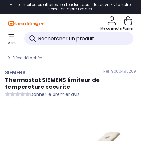
Les meilleures affaires n'attendent pas : découvrez vite notre
Accéder directement à la navigation
sélection à prix bradés.
Accéder directement au contenu
Me connecter
Panier
Accéder directement au pied de page
Menu
Accéder directement au chatbot
Pièce détachée
Réf. 900
0495269
SIEMENS
Thermostat
SIEMENS
limiteur de
temperature securite
Donner le premier avis